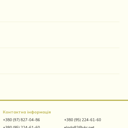
Контактна інформація
+380 (97) 827-04-86
+380 (95) 224-61-60
+380 (95) 224-61-60
elada82@ukr.net