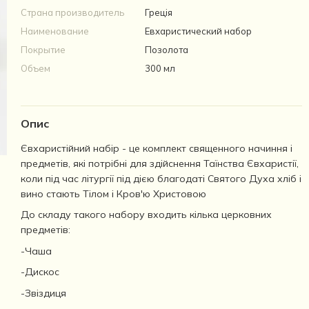
Страна производитель
Греція
Наименование
Евхаристический набор
Покрытие
Позолота
Объем
300 мл
Опис
Євхаристійний набір - це комплект священного начиння і
предметів, які потрібні для здійснення Таїнства Євхаристії,
коли під час літургії під дією благодаті Святого Духа хліб і
вино стають Тілом і Кров'ю Христовою
До складу такого набору входить кілька церковних
предметів:
-Чаша
-Дискос
-Звіздиця