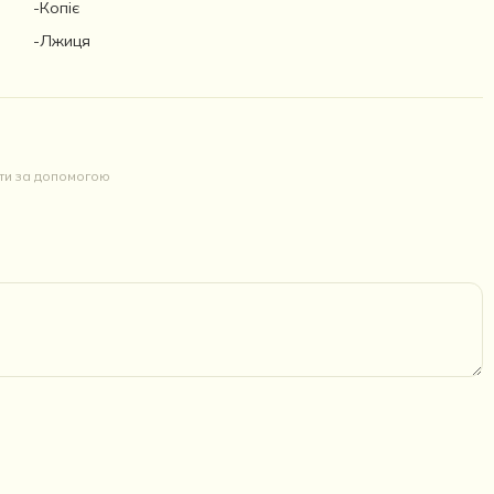
-Копіє
-Лжиця
йти за допомогою