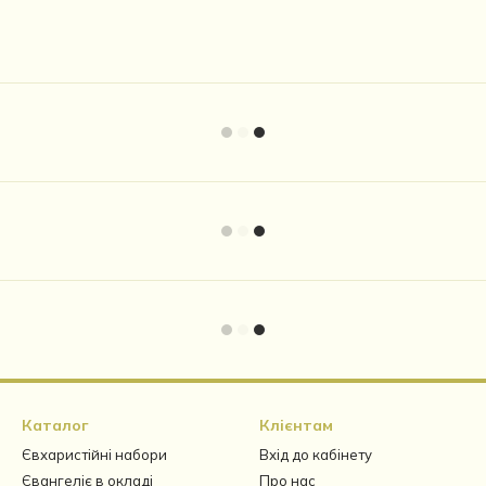
Каталог
Клієнтам
Євхаристійні набори
Вхід до кабінету
Євангеліє в окладі
Про нас