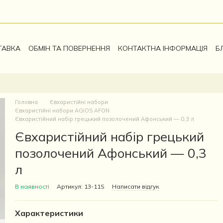
ТАВКА
ОБМІН ТА ПОВЕРНЕННЯ
КОНТАКТНА ІНФОРМАЦІЯ
Б
Головна
Євхаристійні набори
Євхаристійні набори AGIOS AFON
Євхаристійний набір грецький позолочений Афонський — 0,3 л
Євхаристійний набір грецький
позолочений Афонський — 0,3
л
В наявності
Артикул: 13-11S
Написати відгук
Характеристики