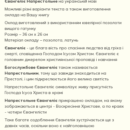
Євангеліє Напрестольне
на українській мові
Можливі різні варіанти текста а також виготовлення
оклада на Вашу книгу
Оклад виготовлений з використанням ювелірної позолоти
вищого гатунку
Розмір – 36 см х 26 см
Матеріал окладу – позолота, латунь
Євангеліє
- це блага вість про спасіння людства від гріха і
смерті, сповіщенна Господом Ісусом Христом. Євангеліє є
головним джерелом християнської проповіді і навчання
Богослужбове Євангеліє
також називається
Напрестольним
, тому що завжди знаходиться на
Престолі, і цим підкреслюється його велика святість
Напрестольне Євангеліє символізує живу присутність
Господа Ісуса Христа в храмі
Напрестольне Євангеліє
прикрашено окладом, на якому
зображаються в центрі - Воскресіння Христове, а по краях
- чотири Євангелісти
Таке багате оздоблення Євангелія зустрічається ще з
давніх часів, оскільки воно є найголовнішою