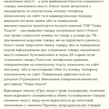
неналежної якості: - у разі виявлення Клієнтом отриманого
товару неналежної якості, Клієнт може зв'язатися з
менеджером по контактному номеру телефону
зазначеному на сайті та в індивідуальному порядку
вирішити питання заміни або ж повернення
використовуючи транспортні послуги компанії ТОВ "Нова
Пошта". - при виявлені товару неналежної якості Клієнт
має право запросити знижку на товар у розмірі до 7% -
при виявлені недоліків товару які не підлягають ремонту,
Клієнт може запросити заміну товару або ж повернення
коштів Інформування про отримання товару неналежної
якості повинно бути виконано в перші 24 години після
отримання товару Клієнтом телефонним дзвінком,
повідомленням на електронну пошту зазначену на сайті
магазину, або в мессенджері Viber по номеру телефону
зазначеному на сайті. Повернення здійснюється за
рахунок Отримувача. Виконання повернення виключно
доставкою "Нова пошта".
Відповідно закону
\«Про захист прав споживачів»
, компанія
може відмовити споживачеві в обміні та поверненні товарів
належної якості, якщо вони відносяться до категорій,
зазначених у чинному
Переліку непродовольчих товарів