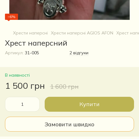
−6%
Хрести наперсні
Хрести наперсні AGIOS AFON
Хрест нап
Хрест наперсний
Артикул:
31-005
2 відгуки
В наявності
1 500 грн
1 600 грн
Купити
Замовити швидко