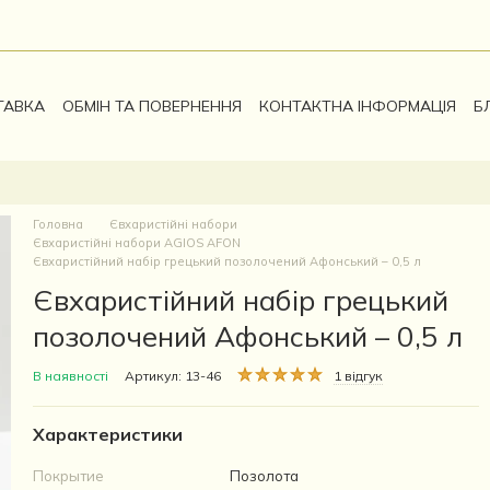
ТАВКА
ОБМІН ТА ПОВЕРНЕННЯ
КОНТАКТНА ІНФОРМАЦІЯ
Б
Головна
Євхаристійні набори
Євхаристійні набори AGIOS AFON
Євхаристійний набір грецький позолочений Афонський – 0,5 л
Євхаристійний набір грецький
позолочений Афонський – 0,5 л
В наявності
Артикул: 13-46
1 відгук
Характеристики
Покрытие
Позолота