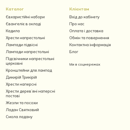
Каталог
Клієнтам
Євхаристійні набори
Вхід до кабінету
Євангеліє в окладі
Про нас
Кадила
Оплата і доставка
Хрести напрестольні
Обмін та повернення
Лампади підвісні
Контактна інформація
Лампади напрестольні
Блог
Підсвічники напрестольні
церковні
Ми в соцмережах
Кронштейни для лампад
Дикирій Трикірій
Хрести наперсні
Хрести дерев’яні наперсні
постові
Жезли та посохи
Ладан Святковий
Смола ладану