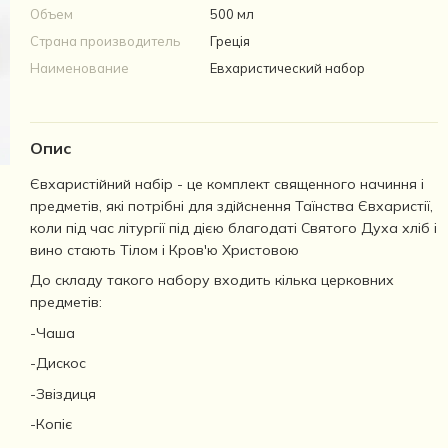
Объем
500 мл
Страна производитель
Греція
Наименование
Евхаристический набор
Опис
Євхаристійний набір - це комплект священного начиння і
предметів, які потрібні для здійснення Таїнства Євхаристії,
коли під час літургії під дією благодаті Святого Духа хліб і
вино стають Тілом і Кров'ю Христовою
До складу такого набору входить кілька церковних
предметів:
-Чаша
-Дискос
-Звіздиця
-Копіє