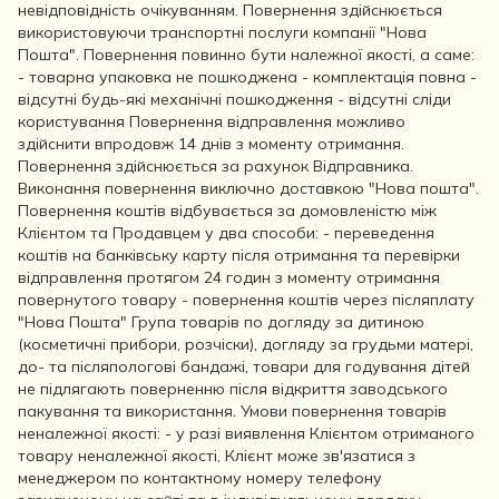
невідповідність очікуванням. Повернення здійснюється
використовуючи транспортні послуги компанії "Нова
Пошта". Повернення повинно бути належної якості, а саме:
- товарна упаковка не пошкоджена - комплектація повна -
відсутні будь-які механічні пошкодження - відсутні сліди
користування Повернення відправлення можливо
здійснити впродовж 14 днів з моменту отримання.
Повернення здійснюється за рахунок Відправника.
Виконання повернення виключно доставкою "Нова пошта".
Повернення коштів відбувається за домовленістю між
Клієнтом та Продавцем у два способи: - переведення
коштів на банківську карту після отримання та перевірки
відправлення протягом 24 годин з моменту отримання
повернутого товару - повернення коштів через післяплату
"Нова Пошта" Група товарів по догляду за дитиною
(косметичні прибори, розчіски), догляду за грудьми матері,
до- та післяпологові бандажі, товари для годування дітей
не підлягають поверненню після відкриття заводського
пакування та використання. Умови повернення товарів
неналежної якості: - у разі виявлення Клієнтом отриманого
товару неналежної якості, Клієнт може зв'язатися з
менеджером по контактному номеру телефону