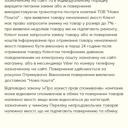
зазначеному на сайті та в індивідуальному порядку
вирішити питання заміни або ж повернення
використовуючи транспортні послуги компанії ТОВ "Нова
Пошта". - при виявлені товару неналежної якості Клієнт
має право запросити знижку на товар у розмірі до 7% -
при виявлені недоліків товару які не підлягають ремонту,
Клієнт може запросити заміну товару або ж повернення
коштів Інформування про отримання товару неналежної
якості повинно бути виконано в перші 24 години після
отримання товару Клієнтом телефонним дзвінком,
повідомленням на електронну пошту зазначену на сайті
магазину, або в мессенджері Viber по номеру телефону
зазначеному на сайті. Повернення здійснюється за
рахунок Отримувача. Виконання повернення виключно
доставкою "Нова пошта".
Відповідно закону
\«Про захист прав споживачів»
, компанія
може відмовити споживачеві в обміні та поверненні товарів
належної якості, якщо вони відносяться до категорій,
зазначених у чинному
Переліку непродовольчих товарів
належної якості, що не підлягають поверненню та обміну
.