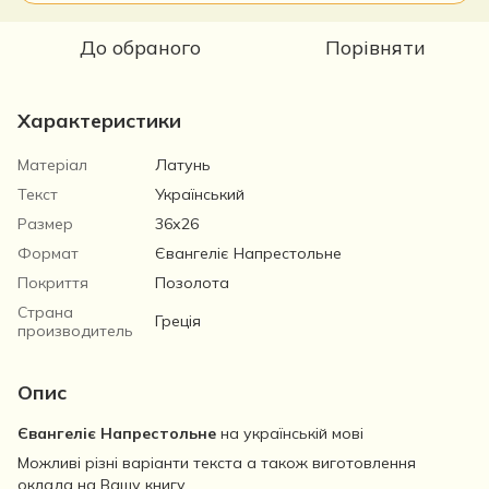
До обраного
Порівняти
Характеристики
Матеріал
Латунь
Текст
Український
Размер
36х26
Формат
Євангеліє Напрестольне
Покриття
Позолота
Страна
Греція
производитель
Опис
Євангеліє Напрестольне
на українській мові
Можливі різні варіанти текста а також виготовлення
оклада на Вашу книгу