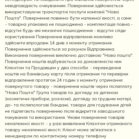
невідповідність очікуванням. Повернення здійснюється
використовуючи транспортні послуги компанії "Нова
Пошта". Повернення повинно бути належної якості, а саме:
- товарна упаковка не пошкоджена - комплектація повна -
відсутні будь-які механічні пошкодження - відсутні сліди
користування Повернення відправлення можливо
здійснити впродовж 14 днів з моменту отримання.
Повернення здійснюється за рахунок Відправника.
Виконання повернення виключно доставкою "Нова пошта".
Повернення коштів відбувається за домовленістю між
Клієнтом та Продавцем у два способи: - переведення
коштів на банківську карту після отримання та перевірки
відправлення протягом 24 годин з моменту отримання
повернутого товару - повернення коштів через післяплату
"Нова Пошта" Група товарів по догляду за дитиною
(косметичні прибори, розчіски), догляду за грудьми матері,
до- та післяпологові бандажі, товари для годування дітей
не підлягають поверненню після відкриття заводського
пакування та використання. Умови повернення товарів
неналежної якості: - у разі виявлення Клієнтом отриманого
товару неналежної якості, Клієнт може зв'язатися з
менеджером по контактному номеру телефону