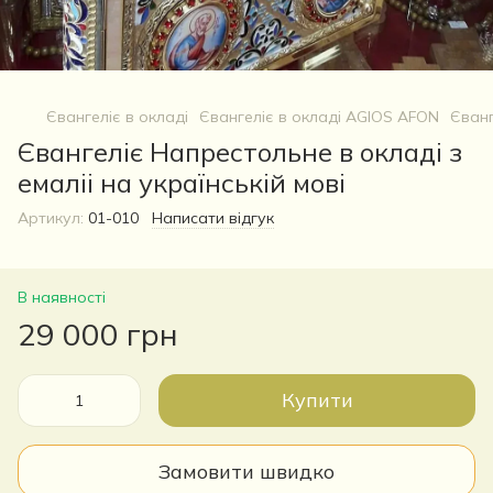
Євангеліє в окладі
Євангеліє в окладі AGIOS AFON
Єванг
Євангеліє Напрестольне в окладі з
емаліі на українській мові
Артикул:
01-010
Написати відгук
В наявності
29 000 грн
Купити
Замовити швидко