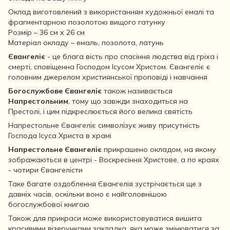
Оклад виготовлений з використанням художньої емалі та
фрагментарною позолотою вищого гатунку
Розмір – 36 см х 26 см
Матеріал окладу – емаль, позолота, латунь
Євангеліє
- це блага вість про спасіння людства від гріха і
смерті, сповіщенна Господом Ісусом Христом. Євангеліє є
головним джерелом християнської проповіді і навчання
Богослужбове Євангеліє
також називається
Напрестольним
, тому що завжди знаходиться на
Престолі, і цим підкреслюється його велика святість
Напрестольне Євангеліє символізує живу присутність
Господа Ісуса Христа в храмі
Напрестольне Євангеліє
прикрашено окладом, на якому
зображаються в центрі - Воскресіння Христове, а по краях
- чотири Євангелісти
Таке багате оздоблення Євангелія зустрічається ще з
давніх часів, оскільки воно є найголовнішою
богослужбової книгою
Також для прикраси може використовуватися вишита
красивими візерунками закладка, яка може змінюватися за