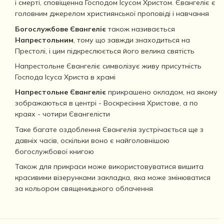
і смерті, сповіщенна Господом Ісусом Христом. Євангеліє є
головним джерелом християнської проповіді і навчання
Богослужбове Євангеліє
також називається
Напрестольним
, тому що завжди знаходиться на
Престолі, і цим підкреслюється його велика святість
Напрестольне Євангеліє символізує живу присутність
Господа Ісуса Христа в храмі
Напрестольне Євангеліє
прикрашено окладом, на якому
зображаються в центрі - Воскресіння Христове, а по
краях - чотири Євангелісти
Таке багате оздоблення Євангелія зустрічається ще з
давніх часів, оскільки воно є найголовнішою
богослужбової книгою
Також для прикраси може використовуватися вишита
красивими візерунками закладка, яка може змінюватися
за кольором священицького облачення