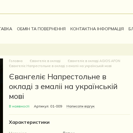
ТАВКА
ОБМІН ТА ПОВЕРНЕННЯ
КОНТАКТНА ІНФОРМАЦІЯ
Б
Головна
Євангеліє в окладі
Євангеліє в окладі AGIOS AFON
Євангеліє Напрестольне в окладі з емаліі на українській мові
Євангеліє Напрестольне в
окладі з емаліі на українській
мові
В наявності
Артикул: 01-009
Написати відгук
Характеристики