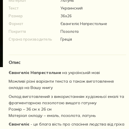
Матеріал
Латунь
Текст
Украинский
Размер
36х26
Формат
Євангеліє Напрестольне
Покриття
Позолота
Страна производитель
Греція
Опис
Євангеліє Напрестольне
на українській мові
Можливі різні варіанти текста а також виготовлення
оклада на Вашу книгу
Оклад виготовлений з використанням художньої емалі та
фрагментарною позолотою вищого гатунку
Розмір – 36 см х 26 см
Матеріал окладу – емаль, позолота, латунь
Євангеліє
- це блага вість про спасіння людства від гріха