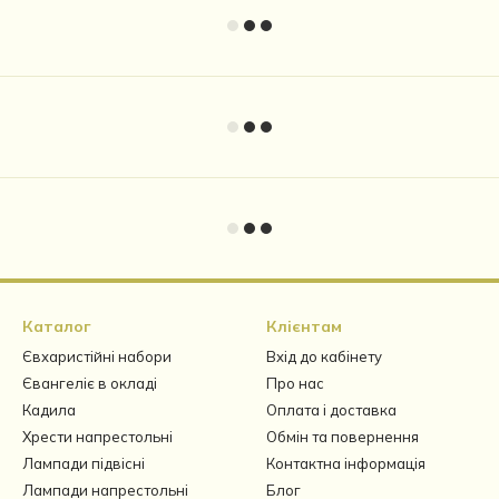
Каталог
Клієнтам
Євхаристійні набори
Вхід до кабінету
Євангеліє в окладі
Про нас
Кадила
Оплата і доставка
Хрести напрестольні
Обмін та повернення
Лампади підвісні
Контактна інформація
Лампади напрестольні
Блог