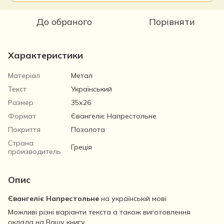
До обраного
Порівняти
Характеристики
Матеріал
Метал
Текст
Український
Размер
35х26
Формат
Євангеліє Напрестольне
Покриття
Позолота
Страна
Греція
производитель
Опис
Євангеліє Напрестольне
на українській мові
Можливі різні варіанти текста а також виготовлення
оклада на Вашу книгу