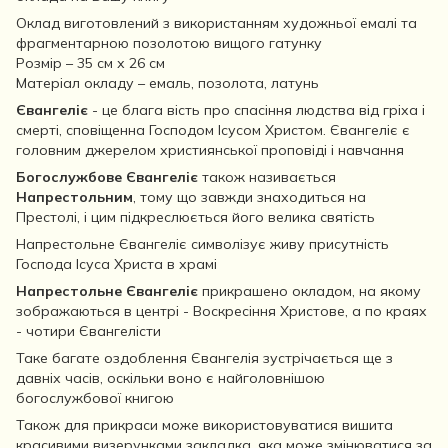
Оклад виготовлений з використанням художньої емалі та
фрагментарною позолотою вищого гатунку
Розмір – 35 см х 26 см
Матеріал окладу – емаль, позолота, латунь
Євангеліє
- це блага вість про спасіння людства від гріха і
смерті, сповіщенна Господом Ісусом Христом. Євангеліє є
головним джерелом християнської проповіді і навчання
Богослужбове Євангеліє
також називається
Напрестольним
, тому що завжди знаходиться на
Престолі, і цим підкреслюється його велика святість
Напрестольне Євангеліє символізує живу присутність
Господа Ісуса Христа в храмі
Напрестольне Євангеліє
прикрашено окладом, на якому
зображаються в центрі - Воскресіння Христове, а по краях
- чотири Євангелісти
Таке багате оздоблення Євангелія зустрічається ще з
давніх часів, оскільки воно є найголовнішою
богослужбової книгою
Також для прикраси може використовуватися вишита
красивими визерунками закладка, яка може змінюватися за