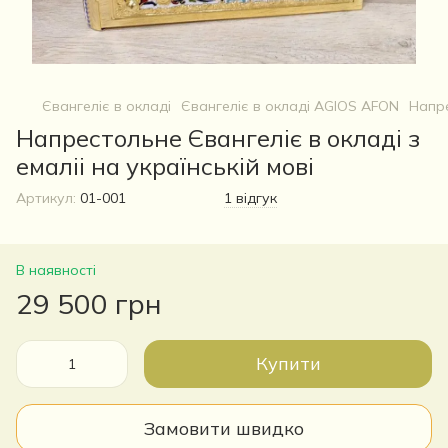
Євангеліє в окладі
Євангеліє в окладі AGIOS AFON
Напре
Напрестольне Євангеліє в окладі з
емаліі на українській мові
Артикул:
01-001
1 відгук
В наявності
29 500 грн
Купити
Замовити швидко