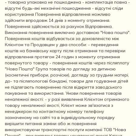
- товарна упаковка не пошкоджена - комплектація повна -
відсутні будь-які механічні пошкодження - відсутні сліди
користування Повернення відправлення можливо
здійснити впродовж 14 днів з моменту отримання.
Повернення здійснюється за рахунок Відправника.
Виконання повернення виключно доставкою "Нова пошта".
Повернення коштів відбувається за домовленістю між
Клієнтом та Продавцем у два способи: - переведення
коштів на банківську карту після отримання та перевірки
відправлення протягом 24 годин з моменту отримання
повернутого товару - повернення коштів через післяплату
"Нова Пошта" Група товарів по догляду за дитиною
(косметичні прибори, розчіски), догляду за грудьми матері,
до- та післяпологові бандажі, товари для годування дітей
не підлягають поверненню після відкриття заводського
пакування та використання. Умови повернення товарів
неналежної якості: - у разі виявлення Клієнтом отриманого
товару неналежної якості, Клієнт може зв'язатися з
менеджером по контактному номеру телефону
зазначеному на сайті та в індивідуальному порядку
вирішити питання заміни або ж повернення
використовуючи транспортні послуги компанії ТОВ "Нова
Пошта". - при виявлені товару неналежної якості Клієнт