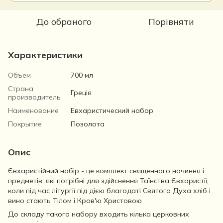
До обраного
Порівняти
Характеристики
Объем
700 мл
Страна
Греція
производитель
Наименование
Евхаристический набор
Покрытие
Позолота
Опис
Євхаристійний набір - це комплект священного начиння і
предметів, які потрібні для здійснення Таїнства Євхаристії,
коли під час літургії під дією благодаті Святого Духа хліб і
вино стають Тілом і Кров'ю Христовою
До складу такого набору входить кілька церковних