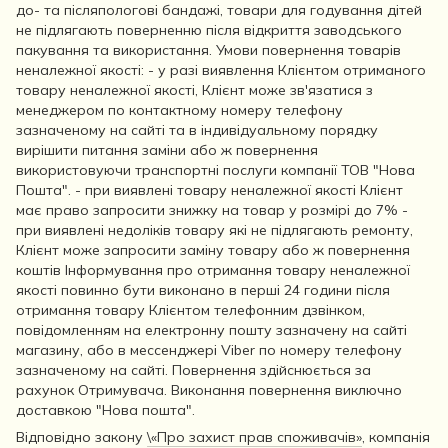
до- та післяпологові бандажі, товари для годування дітей
не підлягають поверненню після відкриття заводського
пакування та використання. Умови повернення товарів
неналежної якості: - у разі виявлення Клієнтом отриманого
товару неналежної якості, Клієнт може зв'язатися з
менеджером по контактному номеру телефону
зазначеному на сайті та в індивідуальному порядку
вирішити питання заміни або ж повернення
використовуючи транспортні послуги компанії ТОВ "Нова
Пошта". - при виявлені товару неналежної якості Клієнт
має право запросити знижку на товар у розмірі до 7% -
при виявлені недоліків товару які не підлягають ремонту,
Клієнт може запросити заміну товару або ж повернення
коштів Інформування про отримання товару неналежної
якості повинно бути виконано в перші 24 години після
отримання товару Клієнтом телефонним дзвінком,
повідомленням на електронну пошту зазначену на сайті
магазину, або в мессенджері Viber по номеру телефону
зазначеному на сайті. Повернення здійснюється за
рахунок Отримувача. Виконання повернення виключно
доставкою "Нова пошта".
Відповідно закону
\«Про захист прав споживачів»
, компанія