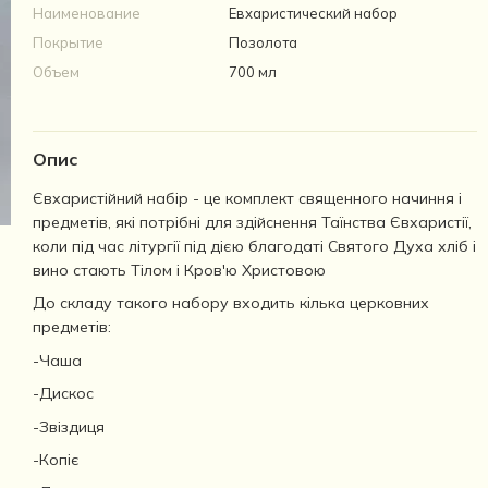
Наименование
Евхаристический набор
Покрытие
Позолота
Объем
700 мл
Опис
Євхаристійний набір - це комплект священного начиння і
предметів, які потрібні для здійснення Таїнства Євхаристії,
коли під час літургії під дією благодаті Святого Духа хліб і
вино стають Тілом і Кров'ю Христовою
До складу такого набору входить кілька церковних
предметів:
-Чаша
-Дискос
-Звіздиця
-Копіє