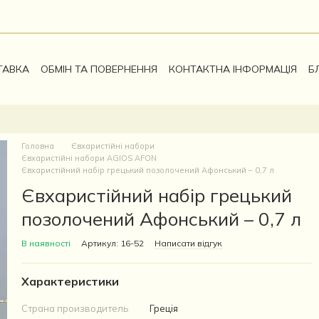
ТАВКА
ОБМІН ТА ПОВЕРНЕННЯ
КОНТАКТНА ІНФОРМАЦІЯ
Б
Головна
Євхаристійні набори
Євхаристійні набори AGIOS AFON
Євхаристійний набір грецький позолочений Афонський – 0,7 л
Євхаристійний набір грецький
позолочений Афонський – 0,7 л
В наявності
Артикул: 16-52
Написати відгук
Характеристики
Страна производитель
Греція