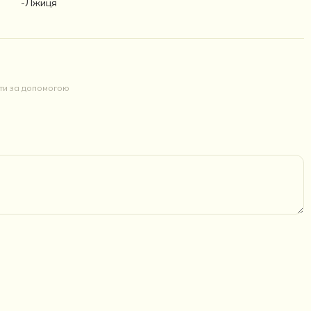
-Лжиця
йти за допомогою