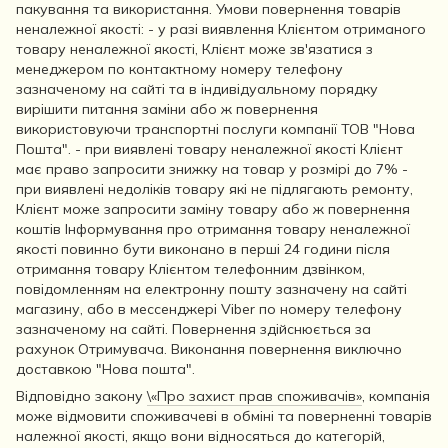
пакування та використання. Умови повернення товарів
неналежної якості: - у разі виявлення Клієнтом отриманого
товару неналежної якості, Клієнт може зв'язатися з
менеджером по контактному номеру телефону
зазначеному на сайті та в індивідуальному порядку
вирішити питання заміни або ж повернення
використовуючи транспортні послуги компанії ТОВ "Нова
Пошта". - при виявлені товару неналежної якості Клієнт
має право запросити знижку на товар у розмірі до 7% -
при виявлені недоліків товару які не підлягають ремонту,
Клієнт може запросити заміну товару або ж повернення
коштів Інформування про отримання товару неналежної
якості повинно бути виконано в перші 24 години після
отримання товару Клієнтом телефонним дзвінком,
повідомленням на електронну пошту зазначену на сайті
магазину, або в мессенджері Viber по номеру телефону
зазначеному на сайті. Повернення здійснюється за
рахунок Отримувача. Виконання повернення виключно
доставкою "Нова пошта".
Відповідно закону
\«Про захист прав споживачів»
, компанія
може відмовити споживачеві в обміні та поверненні товарів
належної якості, якщо вони відносяться до категорій,