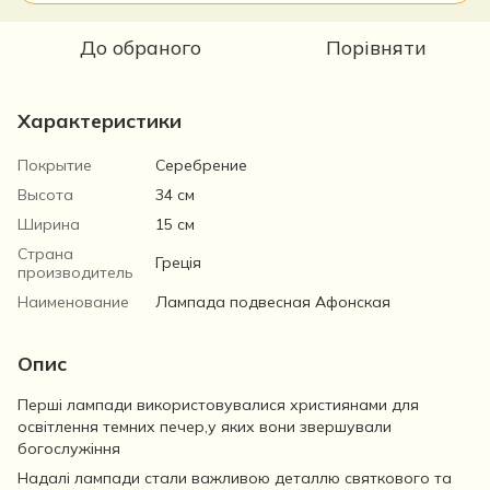
До обраного
Порівняти
Характеристики
Покрытие
Серебрение
Высота
34 см
Ширина
15 см
Страна
Греція
производитель
Наименование
Лампада подвесная Афонская
Опис
Перші лампади використовувалися християнами для
освітлення темних печер,у яких вони звершували
богослужіння
Надалі лампади стали важливою деталлю святкового та