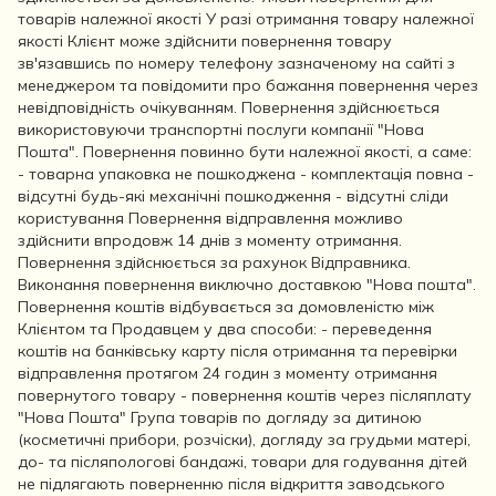
товарів належної якості У разі отримання товару належної
якості Клієнт може здійснити повернення товару
зв'язавшись по номеру телефону зазначеному на сайті з
менеджером та повідомити про бажання повернення через
невідповідність очікуванням. Повернення здійснюється
використовуючи транспортні послуги компанії "Нова
Пошта". Повернення повинно бути належної якості, а саме:
- товарна упаковка не пошкоджена - комплектація повна -
відсутні будь-які механічні пошкодження - відсутні сліди
користування Повернення відправлення можливо
здійснити впродовж 14 днів з моменту отримання.
Повернення здійснюється за рахунок Відправника.
Виконання повернення виключно доставкою "Нова пошта".
Повернення коштів відбувається за домовленістю між
Клієнтом та Продавцем у два способи: - переведення
коштів на банківську карту після отримання та перевірки
відправлення протягом 24 годин з моменту отримання
повернутого товару - повернення коштів через післяплату
"Нова Пошта" Група товарів по догляду за дитиною
(косметичні прибори, розчіски), догляду за грудьми матері,
до- та післяпологові бандажі, товари для годування дітей
не підлягають поверненню після відкриття заводського