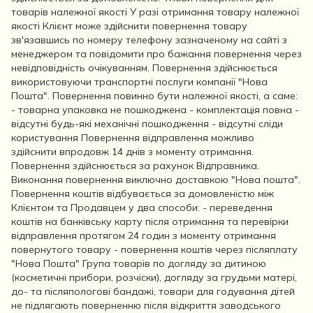
товарів належної якості У разі отримання товару належної
якості Клієнт може здійснити повернення товару
зв'язавшись по номеру телефону зазначеному на сайті з
менеджером та повідомити про бажання повернення через
невідповідність очікуванням. Повернення здійснюється
використовуючи транспортні послуги компанії "Нова
Пошта". Повернення повинно бути належної якості, а саме:
- товарна упаковка не пошкоджена - комплектація повна -
відсутні будь-які механічні пошкодження - відсутні сліди
користування Повернення відправлення можливо
здійснити впродовж 14 днів з моменту отримання.
Повернення здійснюється за рахунок Відправника.
Виконання повернення виключно доставкою "Нова пошта".
Повернення коштів відбувається за домовленістю між
Клієнтом та Продавцем у два способи: - переведення
коштів на банківську карту після отримання та перевірки
відправлення протягом 24 годин з моменту отримання
повернутого товару - повернення коштів через післяплату
"Нова Пошта" Група товарів по догляду за дитиною
(косметичні прибори, розчіски), догляду за грудьми матері,
до- та післяпологові бандажі, товари для годування дітей
не підлягають поверненню після відкриття заводського