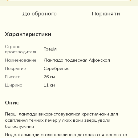
До обраного
Порівняти
Характеристики
Страна
Греція
производитель
Наименование
Лампада подвесная Афонская
Покрытие
Серебрение
Высота
26 см
Ширина
11 см
Опис
Перші лампади використовувалися християнами для
освітлення темних печер,у яких вони звершували
богослужіння
Надалі лампади стали важливою деталлю святкового та