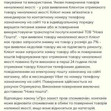
пакування та використання. Умови повернення товарів
неналежної якості: - у разі виявлення Клієнтом отриманого
товару неналежної якості, Клієнт може зв'язатися з
менеджером по контактному номеру телефону
зазначеному на сайті та в індивідуальному порядку
вирішити питання заміни або ж повернення
використовуючи транспортні послуги компанії ТОВ "Нова
Пошта". - при виявлені товару неналежної якості Клієнт
має право запросити знижку на товар у розмірі до 7% -
при виявлені недоліків товару які не підлягають ремонту,
Клієнт може запросити заміну товару або ж повернення
коштів Інформування про отримання товару неналежної
якості повинно бути виконано в перші 24 години після
отримання товару Клієнтом телефонним дзвінком,
повідомленням на електронну пошту зазначену на сайті
магазину, або в мессенджері Viber по номеру телефону
зазначеному на сайті. Повернення здійснюється за
рахунок Отримувача. Виконання повернення виключно
доставкою "Нова пошта".
Відповідно закону
\«Про захист прав споживачів»
, компанія
може відмовити споживачеві в обміні та поверненні товарів
належної якості, якщо вони відносяться до категорій,