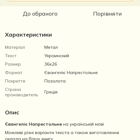
До обраного
Порівняти
Характеристики
Матеріал
Метал
Текст
Украинский
Размер
36х26
Формат
Євангеліє Напрестольне
Покриття
Позолота
Страна
Греція
производитель
Опис
Євангеліє Напрестольне
на українській мові
Можливі різні варіанти текста а також виготовлення
оклада на Вашу книгу