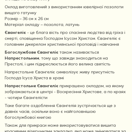
Оклад виготовлений з використанням ювелірної позолоти
вищого гатунку
Розмір – 36 см х 26 см
Матеріал окладу – позолота, латунь
Євангеліє
- це блага вість про спасіння людства від гріха і
смерті, сповіщенна Господом Ісусом Христом. Євангеліє є
головним джерелом християнської проповіді і навчання
Богослужбове Євангеліє
також називається
Напрестольним
, тому що завжди знаходиться на
Престолі, і цим підкреслюється його велика святість
Напрестольне Євангеліє символізує живу присутність
Господа Ісуса Христа в храмі
Напрестольне Євангеліє
прикрашено окладом, на якому
зображаються в центрі - Воскресіння Христове, а по краях
- чотири Євангелісти
Таке багате оздоблення Євангелія зустрічається ще з
давніх часів, оскільки воно є найголовнішою
богослужбової книгою
Також для прикраси може використовуватися вишита
красивими візерунками закладка, яка може змінюватися за