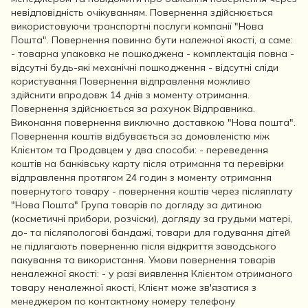
невідповідність очікуванням. Повернення здійснюється
використовуючи транспортні послуги компанії "Нова
Пошта". Повернення повинно бути належної якості, а саме:
- товарна упаковка не пошкоджена - комплектація повна -
відсутні будь-які механічні пошкодження - відсутні сліди
користування Повернення відправлення можливо
здійснити впродовж 14 днів з моменту отримання.
Повернення здійснюється за рахунок Відправника.
Виконання повернення виключно доставкою "Нова пошта".
Повернення коштів відбувається за домовленістю між
Клієнтом та Продавцем у два способи: - переведення
коштів на банківську карту після отримання та перевірки
відправлення протягом 24 годин з моменту отримання
повернутого товару - повернення коштів через післяплату
"Нова Пошта" Група товарів по догляду за дитиною
(косметичні прибори, розчіски), догляду за грудьми матері,
до- та післяпологові бандажі, товари для годування дітей
не підлягають поверненню після відкриття заводського
пакування та використання. Умови повернення товарів
неналежної якості: - у разі виявлення Клієнтом отриманого
товару неналежної якості, Клієнт може зв'язатися з
менеджером по контактному номеру телефону