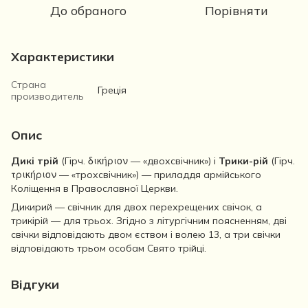
До обраного
Порівняти
Характеристики
Страна
Греція
производитель
Опис
Дикі трій
(Гірч. δικήριον — «двохсвічник») і
Трики-рій
(Гірч.
τρικήριον — «трохсвічник») — приладдя армійського
Коліщення в Православної Церкви.
Дикирий — свічник для двох перехрещених свічок, а
трикірій — для трьох. Згідно з літургічним поясненням, дві
свічки відповідають двом єством і волею 13, а три свічки
відповідають трьом особам Свято трійці.
Відгуки